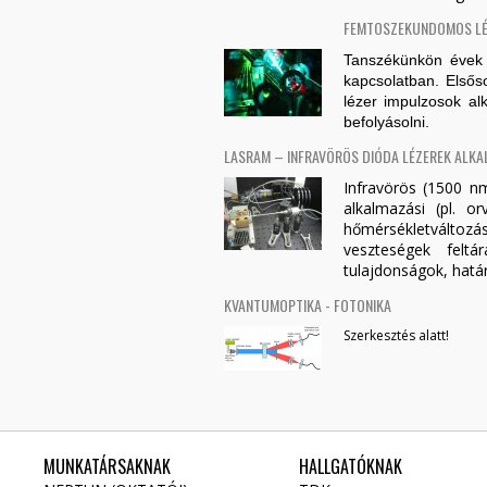
FEMTOSZEKUNDOMOS LÉ
Tanszékünkön évek 
kapcsolatban. Elsős
lézer impulzosok alka
befolyásolni.
LASRAM – INFRAVÖRÖS DIÓDA LÉZEREK ALKA
Infravörös (1500 n
alkalmazási (pl. or
hőmérsékletváltoz
veszteségek feltá
tulajdonságok, határ
KVANTUMOPTIKA - FOTONIKA
Szerkesztés alatt!
MUNKATÁRSAKNAK
HALLGATÓKNAK