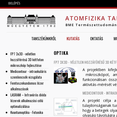
Jump to navigation
BELÉPÉS
ATOMFIZIKA TA
BME Természettudomán
TANSZÉKÜNKRŐL
KUTATÁS
OKTATÁS
M
OPTIKA
FP7 3x3D - véletlen
hozzáférésű 3D kétfoton
FP7 3X3D - VÉLETLEN HOZZÁFÉRÉSŰ 3D KÉT
mikroszkóp fejlesztése
A projektben kifej
Medicontour - intraokuláris
mikroszkópot, am
szemlencsék vizsgálata
funkcionálisan öss
Femtoszekundomos lézer
aktivitás-mérését vé
alkalmazások
MEDICONTOUR - INTRAO
LASRAM – Infravörös dióda
lézerek alkalmazási célú
A projekt célja a 
tulajdonságainak tu
optimalizálása
hogy a betegek olya
Kvantumoptika - Fotonika
olvasási távolságra 