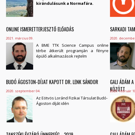
kirándulásunk a Normafára.
ONLINE ISMERETTERJESZTŐ ELŐADÁS
SARKADI TAM
2021. március 09.
2020. december
A BME TTK Science Campus online
térbe átkerült programján a fényre
épülő alkalmazások rejtelm
BUDÓ ÁGOSTON-DÍJAT KAPOTT DR. LENK SÁNDOR
GALI ÁDÁM A
KÖZÖTT
2020. szeptember 04.
2020. február 1
Az Eötvös Loránd Fizikai Társulat Budó-
Ágoston díját idén
TANSZÉKI ÉVZÁRÓ ÜNNEPSÉG - 2019
GALI ÁDÁM E