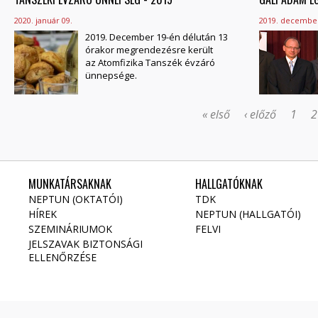
2020. január 09.
2019. december
2019. December 19-én délután 13
órakor megrendezésre került
az Atomfizika Tanszék évzáró
ünnepsége.
« első
‹ előző
1
2
MUNKATÁRSAKNAK
HALLGATÓKNAK
NEPTUN (OKTATÓI)
TDK
HÍREK
NEPTUN (HALLGATÓI)
SZEMINÁRIUMOK
FELVI
JELSZAVAK BIZTONSÁGI
ELLENŐRZÉSE