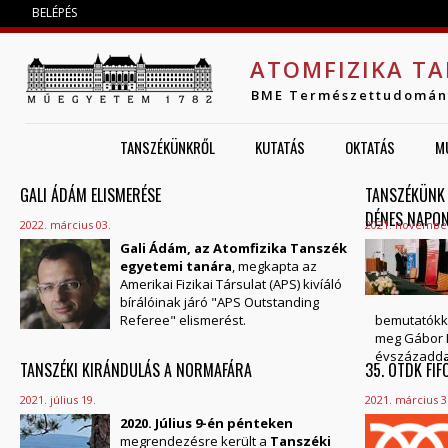
Jump to navigation
BELÉPÉS
ATOMFIZIKA TA
BME Természettudomán
TANSZÉKÜNKRŐL
KUTATÁS
OKTATÁS
M
GALI ÁDÁM ELISMERÉSE
OLDALAK
TANSZÉKÜNK 
DÉNES NAPO
2022. március 03.
2021. november
Gali Ádám, az Atomfizika Tanszék
egyetemi tanára
, megkapta az
Amerikai Fizikai Társulat (APS) kivíáló
bírálóinak járó "APS Outstanding
Referee" elismerést.
bemutatókka
meg Gábor 
évszázaddal 
TANSZÉKI KIRÁNDULÁS A NORMAFÁRA
35. OTDK FI
2021. július 19.
2021. március 3
2020. Július 9-én pénteken
megrendezésre került a
Tanszéki