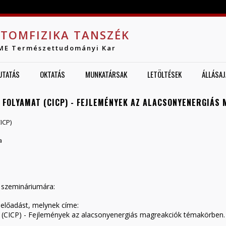
Jump to navigation
TOMFIZIKA TANSZÉK
ME Természettudományi Kar
UTATÁS
OKTATÁS
MUNKATÁRSAK
LETÖLTÉSEK
ÁLLÁSA
 FOLYAMAT (CICP) - FEJLEMÉNYEK AZ ALACSONYENERGIÁS
ICP)
a
 szemináriumára:
 előadást,
melynek címe:
 (CICP) - Fejlemények az
alacsonyenergiás magreakciók témakörben.