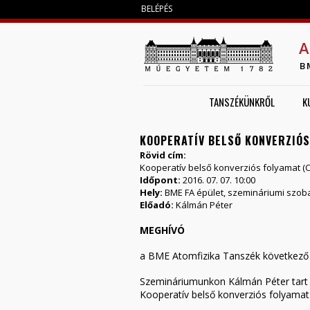
BELÉPÉS
A
B
TANSZÉKÜNKRŐL
K
KOOPERATÍV BELSŐ KONVERZIÓS
Rövid cím:
Kooperatív belső konverziós folyamat (C
Időpont:
2016. 07. 07. 10:00
Hely:
BME FA épület, szemináriumi szob
Előadó:
Kálmán Péter
MEGHÍVÓ
a BME Atomfizika Tanszék következő
Szemináriumunkon Kálmán Péter tart
Kooperatív belső konverziós folyamat