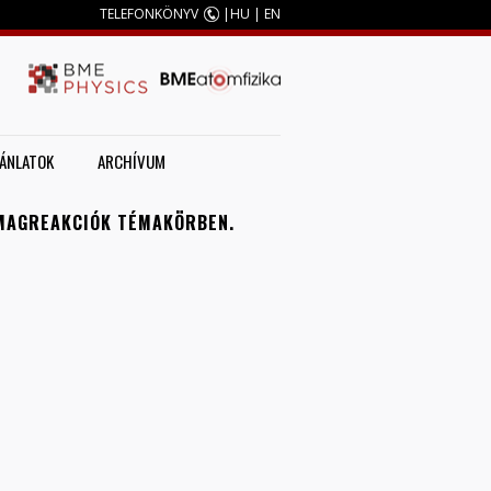
TELEFONKÖNYV
|
HU
|
EN
JÁNLATOK
ARCHÍVUM
 MAGREAKCIÓK TÉMAKÖRBEN.