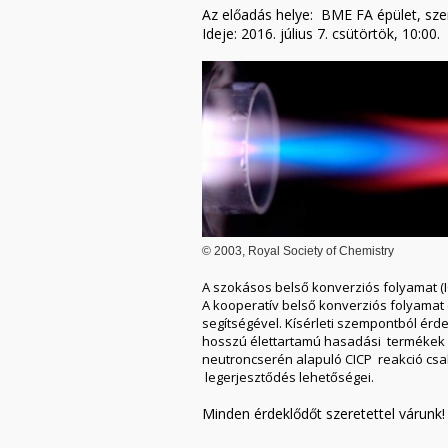
Az előadás helye: BME FA épület, sze
Ideje: 2016. július 7. csütörtök, 10:00.
© 2003, Royal Society of Chemistry
A szokásos belső konverziós folyamat (I
A kooperatív belső konverziós folyamat
segítségével. Kísérleti szempontból ér
hosszú élettartamú hasadási termékek e
neutroncserén alapuló CICP reakció csalá
legerjesztődés lehetőségei.
Minden érdeklődőt szeretettel várunk!