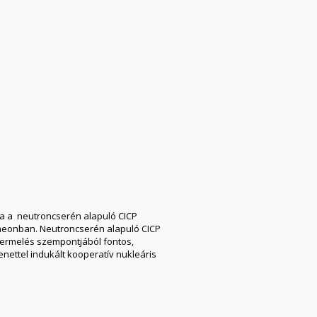
sa a neutroncserén alapuló CICP
 neonban. Neutroncserén alapuló CICP
termelés szempontjából fontos,
enettel indukált kooperatív nukleáris