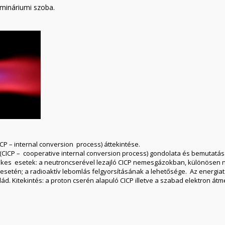
mináriumi szoba.
CP – internal conversion process) áttekintése.
 (CICP – cooperative internal conversion process) gondolata és bemutatá
dekes esetek: a neutroncserével lezajló CICP nemesgázokban, különösen
setén; a radioaktív lebomlás felgyorsításának a lehetősége. Az energia
d. Kitekintés: a proton cserén alapuló CICP illetve a szabad elektron átm