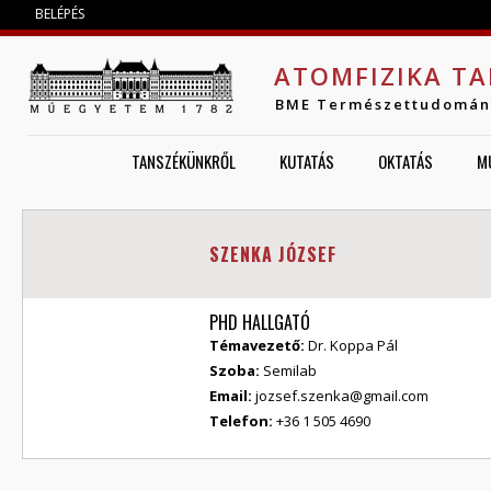
Jump to navigation
BELÉPÉS
ATOMFIZIKA TA
BME Természettudomán
TANSZÉKÜNKRŐL
KUTATÁS
OKTATÁS
M
SZENKA JÓZSEF
PHD HALLGATÓ
Témavezető:
Dr. Koppa Pál
Szoba:
Semilab
Email:
jozsef.szenka@gmail.com
Telefon:
+36 1 505 4690